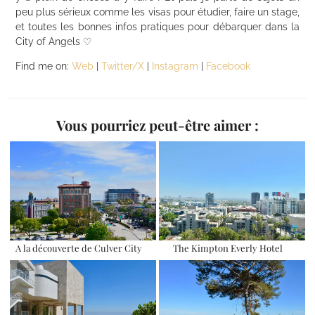
peu plus sérieux comme les visas pour étudier, faire un stage,
et toutes les bonnes infos pratiques pour débarquer dans la
City of Angels ♡
Find me on:
Web
|
Twitter/X
|
Instagram
|
Facebook
Vous pourriez peut-être aimer :
A la découverte de Culver City
The Kimpton Everly Hotel