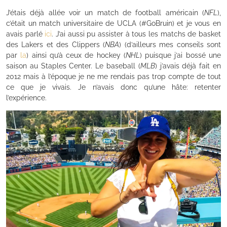
J’étais déjà allée voir un match de football américain (
NFL
),
c’était un match universitaire de UCLA (#GoBruin) et je vous en
avais parlé
ici
. J’ai aussi pu assister à tous les matchs de basket
des Lakers et des Clippers (
NBA
) (d’ailleurs mes conseils sont
par
la
) ainsi qu’à ceux de hockey (
NHL
) puisque j’ai bossé une
saison au Staples Center. Le baseball (
MLB
) j’avais déjà fait en
2012 mais à l’époque je ne me rendais pas trop compte de tout
ce que je vivais. Je n’avais donc qu’une hâte: retenter
l’expérience.