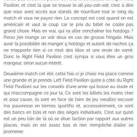
Pavilion, et c’est là que se trouve le
all-you-can-eat
, c’est à dire
que vous avez accès aux stands de nourriture tout le long du
match et vous ne payez rien. Le concept est cool quand on est
américain et vaut le coup car le prix du billet ne coûte pas
grand chose. Mais en vrai, qui va aller s’enchaîner les hotdogs ?
Perso j’en mange un voir deux en cas de grosse fringale. Mais
avoir la possibilité de manger 5 hotdogs et autant de nachos ça
ne m’apporte rien si ce n’est des kilos et une envie de vomir.
Donc le Right Field Pavilion c’est sympa si vous êtes un gros
mangeur, sinon aucun intérêt.
Deuxième match cet été, cette fois-ci je choisi ma place comme
une grande et je prends Left Field Pavilion (juste à côté du Right
Field Pavilion) sur les conseils d’une amie qui bosse au stade et
qui m’accompagne ce jour la. Ce sont les billets les moins cher
et pour cause, ils sont en face de l’aire de jeu (veuillez excuser
ma pauvresse en termes sportifs) et, accessoirement, ce sont
des bancs en bois et non des sièges individuels. C’est sur qu’on
est un peu loin de là où se situe l’action par rapport aux autres
places, mais on est assez bas et rien n’empêche d’aller se
promener.