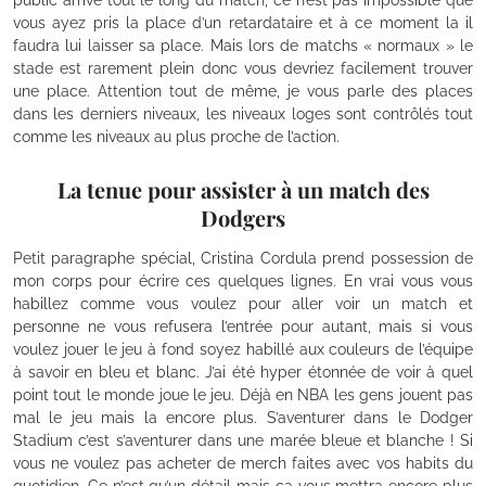
public arrive tout le long du match, ce n’est pas impossible que
vous ayez pris la place d’un retardataire et à ce moment la il
faudra lui laisser sa place. Mais lors de matchs « normaux » le
stade est rarement plein donc vous devriez facilement trouver
une place. Attention tout de même, je vous parle des places
dans les derniers niveaux, les niveaux loges sont contrôlés tout
comme les niveaux au plus proche de l’action.
La tenue pour assister à un match des
Dodgers
Petit paragraphe spécial, Cristina Cordula prend possession de
mon corps pour écrire ces quelques lignes. En vrai vous vous
habillez comme vous voulez pour aller voir un match et
personne ne vous refusera l’entrée pour autant, mais si vous
voulez jouer le jeu à fond soyez habillé aux couleurs de l’équipe
à savoir en bleu et blanc. J’ai été hyper étonnée de voir à quel
point tout le monde joue le jeu. Déjà en NBA les gens jouent pas
mal le jeu mais la encore plus. S’aventurer dans le Dodger
Stadium c’est s’aventurer dans une marée bleue et blanche ! Si
vous ne voulez pas acheter de merch faites avec vos habits du