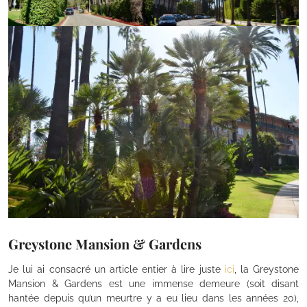
Greystone Mansion & Gardens
Je lui ai consacré un article entier à lire juste
ici
, la Greystone
Mansion & Gardens est une immense demeure (soit disant
hantée depuis qu’un meurtre y a eu lieu dans les années 20),