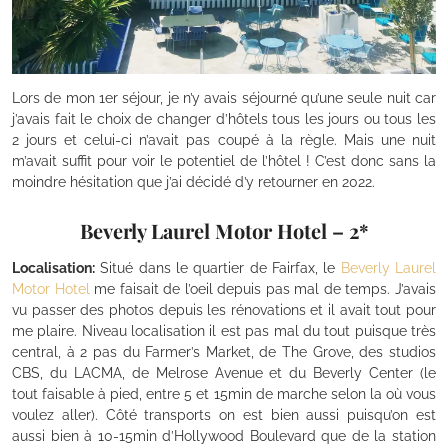
Lors de mon 1er séjour, je n’y avais séjourné qu’une seule nuit car
j’avais fait le choix de changer d’hôtels tous les jours ou tous les
2 jours et celui-ci n’avait pas coupé à la règle. Mais une nuit
m’avait suffit pour voir le potentiel de l’hôtel ! C’est donc sans la
moindre hésitation que j’ai décidé d’y retourner en 2022.
Beverly Laurel Motor Hotel – 2*
Localisation:
Situé dans le quartier de Fairfax, le
Beverly Laurel
Motor Hotel
me faisait de l’oeil depuis pas mal de temps. J’avais
vu passer des photos depuis les rénovations et il avait tout pour
me plaire. Niveau localisation il est pas mal du tout puisque très
central, à 2 pas du Farmer’s Market, de The Grove, des studios
CBS, du LACMA, de Melrose Avenue et du Beverly Center (le
tout faisable à pied, entre 5 et 15min de marche selon la où vous
voulez aller). Côté transports on est bien aussi puisqu’on est
aussi bien à 10-15min d’Hollywood Boulevard que de la station