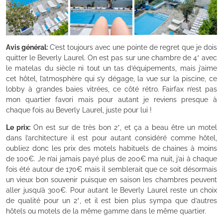
Avis général:
C’est toujours avec une pointe de regret que je dois
quitter le Beverly Laurel. On est pas sur une chambre de 4* avec
le matelas du siècle ni tout un tas d’équipements, mais j’aime
cet hôtel, l’atmosphère qui s’y dégage, la vue sur la piscine, ce
lobby à grandes baies vitrées, ce côté rétro. Fairfax n’est pas
mon quartier favori mais pour autant je reviens presque à
chaque fois au Beverly Laurel, juste pour lui !
Le prix:
On est sur de très bon 2*, et ça a beau être un motel
dans l’architecture il est pour autant considéré comme hôtel,
oubliez donc les prix des motels habituels de chaines à moins
de 100€. Je n’ai jamais payé plus de 200€ ma nuit, j’ai à chaque
fois été autour de 170€ mais il semblerait que ce soit désormais
un vieux bon souvenir puisque en saison les chambres peuvent
aller jusqu’à 300€. Pour autant le Beverly Laurel reste un choix
de qualité pour un 2*, et il est bien plus sympa que d’autres
hôtels ou motels de la même gamme dans le même quartier.