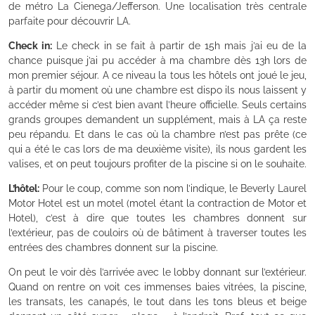
de métro La Cienega/Jefferson. Une localisation très centrale
parfaite pour découvrir LA.
Check in:
Le check in se fait à partir de 15h mais j’ai eu de la
chance puisque j’ai pu accéder à ma chambre dès 13h lors de
mon premier séjour. A ce niveau la tous les hôtels ont joué le jeu,
à partir du moment où une chambre est dispo ils nous laissent y
accéder même si c’est bien avant l’heure officielle. Seuls certains
grands groupes demandent un supplément, mais à LA ça reste
peu répandu. Et dans le cas où la chambre n’est pas prête (ce
qui a été le cas lors de ma deuxième visite), ils nous gardent les
valises, et on peut toujours profiter de la piscine si on le souhaite.
L’hôtel:
Pour le coup, comme son nom l’indique, le Beverly Laurel
Motor Hotel est un motel (motel étant la contraction de Motor et
Hotel), c’est à dire que toutes les chambres donnent sur
l’extérieur, pas de couloirs où de bâtiment à traverser toutes les
entrées des chambres donnent sur la piscine.
On peut le voir dès l’arrivée avec le lobby donnant sur l’extérieur.
Quand on rentre on voit ces immenses baies vitrées, la piscine,
les transats, les canapés, le tout dans les tons bleus et beige