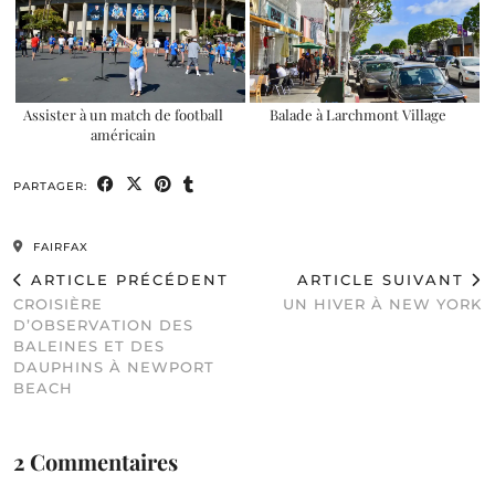
Assister à un match de football
Balade à Larchmont Village
américain
PARTAGER:
FAIRFAX
ARTICLE PRÉCÉDENT
ARTICLE SUIVANT
CROISIÈRE
UN HIVER À NEW YORK
D’OBSERVATION DES
BALEINES ET DES
DAUPHINS À NEWPORT
BEACH
2 Commentaires