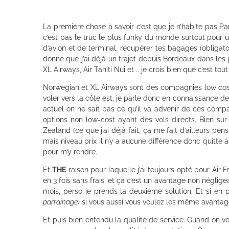
La première chose à savoir c’est que je n’habite pas Par
c’est pas le truc le plus funky du monde surtout pour un
d’avion et de terminal, récupérer tes bagages (obligatoi
donné que j’ai déjà un trajet depuis Bordeaux dans les 
XL Airways, Air Tahiti Nui et .. je crois bien que c’est tout
Norwegian et XL Airways sont des compagnies low cost, 
voler vers la côte est, je parle donc en connaissance de c
actuel on ne sait pas ce qu’il va advenir de ces comp
options non low-cost ayant des vols directs. Bien sur 
Zealand (ce que j’ai déjà fait, ça me fait d’ailleurs pe
mais niveau prix il n’y a aucune différence donc quitte 
pour m’y rendre.
Et
THE
raison pour laquelle j’ai toujours opté pour Air
en 3 fois sans frais, et ça c’est un avantage non néglig
mois, perso je prends la deuxième solution. Et si en p
parrainage)
si vous aussi vous voulez les même avantag
Et puis bien entendu la qualité de service. Quand on v