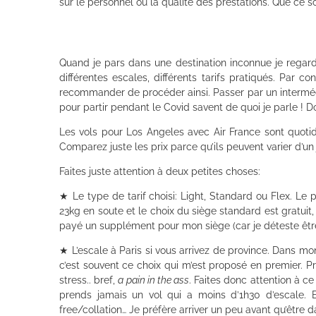
sur le personnel ou la qualité des prestations. Que ce so
Quand je pars dans une destination inconnue je regar
différentes escales, différents tarifs pratiqués. Par 
recommander de procéder ainsi. Passer par un intermédi
pour partir pendant le Covid savent de quoi je parle ! D
Les vols pour Los Angeles avec Air France sont quotidi
Comparez juste les prix parce qu’ils peuvent varier d’un
Faites juste attention à deux petites choses:
★ Le type de tarif choisi: Light, Standard ou Flex. L
23kg en soute et le choix du siège standard est gratuit, 
payé un supplément pour mon siège (car je déteste être 
★ L’escale à Paris si vous arrivez de province. Dans m
c’est souvent ce choix qui m’est proposé en premier. Pro
stress.. bref,
a pain in the ass
. Faites donc attention à c
prends jamais un vol qui a moins d’1h30 d’escale. En
free/collation… Je préfère arriver un peu avant qu’être d