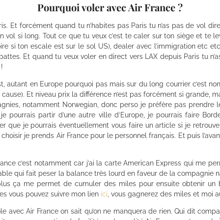
Pourquoi voler avec Air France ?
is. Et forcément quand tu n’habites pas Paris tu n’as pas de vol dire
 vol si long. Tout ce que tu veux c’est te caler sur ton siège et te l
re si ton escale est sur le sol US), dealer avec l’immigration etc etc
pattes. Et quand tu veux voler en direct vers LAX depuis Paris tu n
 !
autant en Europe pourquoi pas mais sur du long courrier c’est non, j
ause). Et niveau prix la différence n’est pas forcément si grande, mais
agnies, notamment Norwegian, donc perso je préfère pas prendre le r
je pourrais partir d’une autre ville d’Europe, je pourrais faire B
nser que je pourrais éventuellement vous faire un article si je retr
à choisir je prends Air France pour le personnel français. Et puis l’av
 France c’est notamment car j’ai la carte American Express qui me p
eable qui fait peser la balance très lourd en faveur de la compagnie
lus ça me permet de cumuler des miles pour ensuite obtenir un bill
es vous pouvez suivre mon lien
ici
, vous gagnerez des miles et moi au
ole avec Air France on sait qu’on ne manquera de rien. Qui dit comp