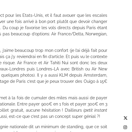
ct pour les Etats-Unis, et il faut avouer que les escales
ever une fois arrivé à bon port plutôt que devoir changer
. Du coup je favorise les vols directs depuis Paris étant
’as pas beaucoup d’options: Air France/Delta, Norwegian,
’aime beaucoup trop mon confort (je l’ai déjà fait pour
 ça j’y reviendrai en fin d’article. Et puis vu le contexte
isque. Air France et Air Tahiti Nui sont donc les deux
ordeaux-Londres puis Londres-LA avec British ou Air New
ouve quelques photos). Il y a aussi KLM depuis Amsterdam,
antage de Paris c’est que je peux trouver des Ouigo à 15€
ermet à la fois de cumuler des miles mais aussi de payer
 nationale. Entre payer 900€ en 1 fois et payer 300€ en 3
et gratuit, aucune hésitation ! D’ailleurs
(petit instant
ssi, est-ce que c’est pas un concept super génial ?!
agnie nationale dit un minimum de standing, que ce soit