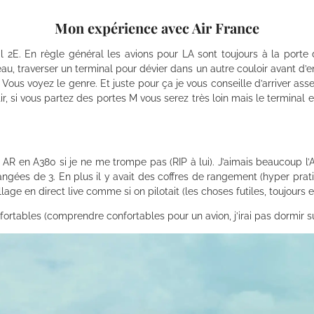
Mon expérience avec Air France
 2E. En règle général les avions pour LA sont toujours à la porte 
, traverser un terminal pour dévier dans un autre couloir avant d’enf
 Vous voyez le genre. Et juste pour ça je vous conseille d’arriver a
tir, si vous partez des portes M vous serez très loin mais le termina
 2 AR en A380 si je ne me trompe pas (RIP à lui). J’aimais beaucoup 
rangées de 3. En plus il y avait des coffres de rangement (hyper pr
lage en direct live comme si on pilotait (les choses futiles, toujours e
ortables (comprendre confortables pour un avion, j’irai pas dormir sur