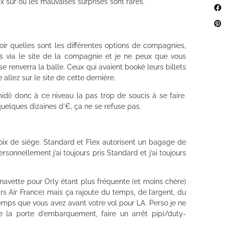
ix sur où les mauvaises surprises sont rares.
oir quelles sont les différentes options de compagnies,
ours via le site de la compagnie et je ne peux que vous
renverra la balle. Ceux qui avaient booké leurs billets
allez sur le site de cette dernière.
idi) donc à ce niveau la pas trop de soucis à se faire.
 quelques dizaines d’€, ça ne se refuse pas.
oix de siège. Standard et Flex autorisent un bagage de
rsonnellement j’ai toujours pris Standard et j’ai toujours
navette pour Orly étant plus fréquente (et moins chère)
ars Air France) mais ça rajoute du temps, de l’argent, du
 temps que vous avez avant votre vol pour LA. Perso je ne
e la porte d’embarquement, faire un arrêt pipi/duty-