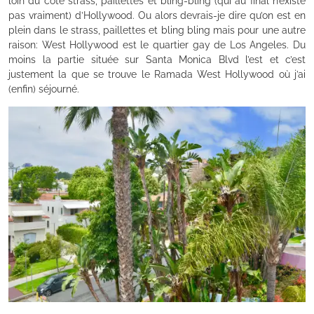
loin du côté strass, paillettes et bling-bling (qui au final n’existe
pas vraiment) d’Hollywood. Ou alors devrais-je dire qu’on est en
plein dans le strass, paillettes et bling bling mais pour une autre
raison: West Hollywood est le quartier gay de Los Angeles. Du
moins la partie située sur Santa Monica Blvd l’est et c’est
justement la que se trouve le Ramada West Hollywood où j’ai
(enfin) séjourné.