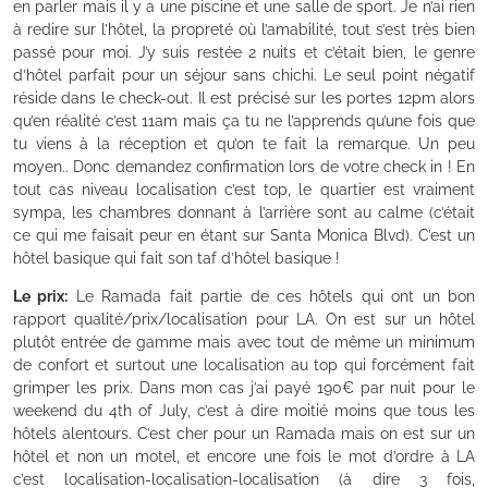
en parler mais il y a une piscine et une salle de sport. Je n’ai rien
à redire sur l’hôtel, la propreté où l’amabilité, tout s’est très bien
passé pour moi. J’y suis restée 2 nuits et c’était bien, le genre
d’hôtel parfait pour un séjour sans chichi. Le seul point négatif
réside dans le check-out. Il est précisé sur les portes 12pm alors
qu’en réalité c’est 11am mais ça tu ne l’apprends qu’une fois que
tu viens à la réception et qu’on te fait la remarque. Un peu
moyen.. Donc demandez confirmation lors de votre check in ! En
tout cas niveau localisation c’est top, le quartier est vraiment
sympa, les chambres donnant à l’arrière sont au calme (c’était
ce qui me faisait peur en étant sur Santa Monica Blvd). C’est un
hôtel basique qui fait son taf d’hôtel basique !
Le prix:
Le Ramada fait partie de ces hôtels qui ont un bon
rapport qualité/prix/localisation pour LA. On est sur un hôtel
plutôt entrée de gamme mais avec tout de même un minimum
de confort et surtout une localisation au top qui forcément fait
grimper les prix. Dans mon cas j’ai payé 190€ par nuit pour le
weekend du 4th of July, c’est à dire moitié moins que tous les
hôtels alentours. C’est cher pour un Ramada mais on est sur un
hôtel et non un motel, et encore une fois le mot d’ordre à LA
c’est localisation-localisation-localisation (à dire 3 fois,