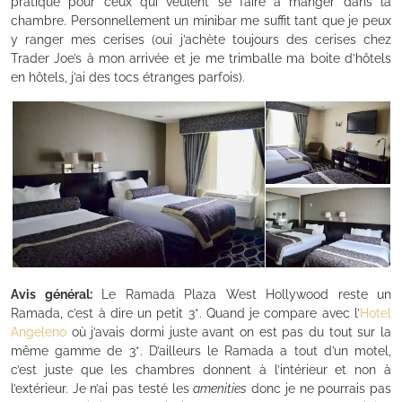
pratique pour ceux qui veulent se faire à manger dans la
chambre. Personnellement un minibar me suffit tant que je peux
y ranger mes cerises (oui j’achète toujours des cerises chez
Trader Joe’s à mon arrivée et je me trimballe ma boite d’hôtels
en hôtels, j’ai des tocs étranges parfois).
Avis général:
Le Ramada Plaza West Hollywood reste un
Ramada, c’est à dire un petit 3*. Quand je compare avec l’
Hotel
Angeleno
où j’avais dormi juste avant on est pas du tout sur la
même gamme de 3*. D’ailleurs le Ramada a tout d’un motel,
c’est juste que les chambres donnent à l’intérieur et non à
l’extérieur. Je n’ai pas testé les
amenities
donc je ne pourrais pas