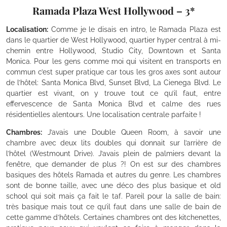
Ramada Plaza West Hollywood – 3*
Localisation:
Comme je le disais en intro, le Ramada Plaza est
dans le quartier de West Hollywood, quartier hyper central à mi-
chemin entre Hollywood, Studio City, Downtown et Santa
Monica. Pour les gens comme moi qui visitent en transports en
commun c’est super pratique car tous les gros axes sont autour
de l’hôtel: Santa Monica Blvd, Sunset Blvd, La Cienega Blvd. Le
quartier est vivant, on y trouve tout ce qu’il faut, entre
effervescence de Santa Monica Blvd et calme des rues
résidentielles alentours. Une localisation centrale parfaite !
Chambres:
J’avais une Double Queen Room, à savoir une
chambre avec deux lits doubles qui donnait sur l’arrière de
l’hôtel (Westmount Drive). J’avais plein de palmiers devant la
fenêtre, que demander de plus ?! On est sur des chambres
basiques des hôtels Ramada et autres du genre. Les chambres
sont de bonne taille, avec une déco des plus basique et old
school qui soit mais ça fait le taf. Pareil pour la salle de bain:
très basique mais tout ce qu’il faut dans une salle de bain de
cette gamme d’hôtels. Certaines chambres ont des kitchenettes,