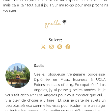
entre librairie et jardinerie Truffaut. Atmosphère un peu différente
mais ça a l’air tout aussi joli ! Sur ma
to-do
pour mes prochains
voyages !
Suivre:
Gaelle
Gaëlle, blogueuse trentenaire bordelaise.
Diplômée en Music Business à UCLA
Extension, class of 2015. Ex-expatriée à Los
Angeles, j’y ai passé 3 belles années. Ici je
vous fait découvrir Los Angeles pour vous montrer que oui, il
y a plein de choses à y faire ! Et puis je parle de sujets un
peu plus sérieux comme les visas pour étudier, faire un stage,
et toutes les bonnes infos pratiques pour débarquer dans la