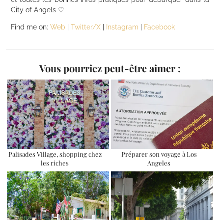
City of Angels ♡
Find me on:
Web
|
Twitter/X
|
Instagram
|
Facebook
Vous pourriez peut-être aimer :
Palisades Village, shopping chez
Préparer son voyage à Los
les riches
Angeles