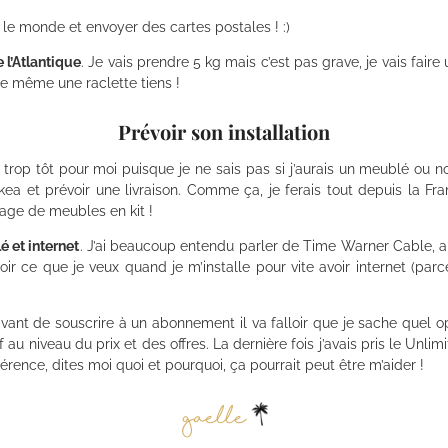
t le monde et envoyer des cartes postales ! :)
 l’Atlantique
. Je vais prendre 5 kg mais c’est pas grave, je vais fair
re même une raclette tiens !
Prévoir son installation
re trop tôt pour moi puisque je ne sais pas si j’aurais un meublé ou
kea et prévoir une livraison. Comme ça, je ferais tout depuis la Fran
age de meubles en kit !
é et internet
. J’ai beaucoup entendu parler de Time Warner Cable, ap
oir ce que je veux quand je m’installe pour vite avoir internet (par
avant de souscrire à un abonnement il va falloir que je sache quel o
if au niveau du prix et des offres. La dernière fois j’avais pris le Unl
érence, dites moi quoi et pourquoi, ça pourrait peut être m’aider !