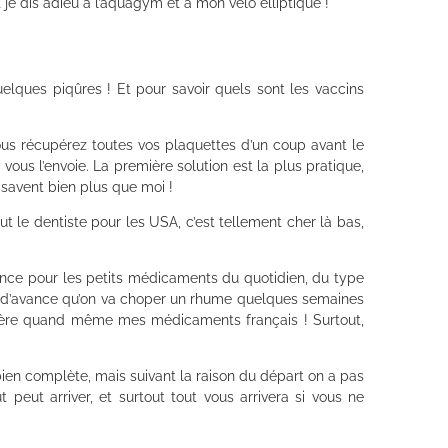
 je dis adieu à l’aquagym et à mon vélo elliptique !
uelques piqûres ! Et pour savoir quels sont les vaccins
 vous récupérez toutes vos plaquettes d’un coup avant le
vous l’envoie. La première solution est la plus pratique,
 savent bien plus que moi !
ut le dentiste pour les USA, c’est tellement cher là bas,
ance pour les petits médicaments du quotidien, du type
sait d’avance qu’on va choper un rhume quelques semaines
ère quand même mes médicaments français ! Surtout,
bien complète, mais suivant la raison du départ on a pas
peut arriver, et surtout tout vous arrivera si vous ne