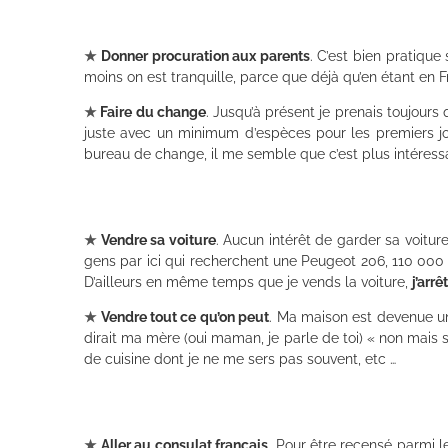
★
Donner procuration aux parents
. C’est bien pratique
moins on est tranquille, parce que déjà qu’en étant en Fr
★
Faire du change
. Jusqu’à présent je prenais toujour
juste avec un minimum d’espèces pour les premiers jo
bureau de change, il me semble que c’est plus intéress
★
Vendre sa voiture
. Aucun intérêt de garder sa voiture
gens par ici qui recherchent une Peugeot 206, 110 000 
D’ailleurs en même temps que je vends la voiture,
j’arr
★
Vendre tout ce qu’on peut
. Ma maison est devenue un
dirait ma mère (oui maman, je parle de toi) « non mais 
de cuisine dont je ne me sers pas souvent, etc …
★
Aller au consulat français
. Pour être recensé parmi l