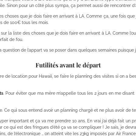
tile. Sinon pour un côté plus sympa, ça permet aussi de rencontrer d’
des choses que je dois faire en arrivant à LA. Comme ça, une fois que
us de 100€ tous les mois.
 sur la liste des choses que je dois faire en arrivant à LA. Comme l
rfait de fou.
la question de l’appart va se poser dans quelques semaines puisque je 
Futilités avant le départ
re de location pour Hawaii, se faire le planning des visites si on a bes
ts
. Pour éviter que ma mère m’appelle tous les 2 jours en me disant «
e. Ce qui sous entend avoir un planning chargé et ne plus avoir de te
hyper important et ça va me prendre 10 ans. En vrai j’ai déjà fait un pr
r ce qui est des fringues d’été ça va se compliquer ! Je sais, je devra
s, de l’électronique … on atteint vite les 23kg imposés par Air France