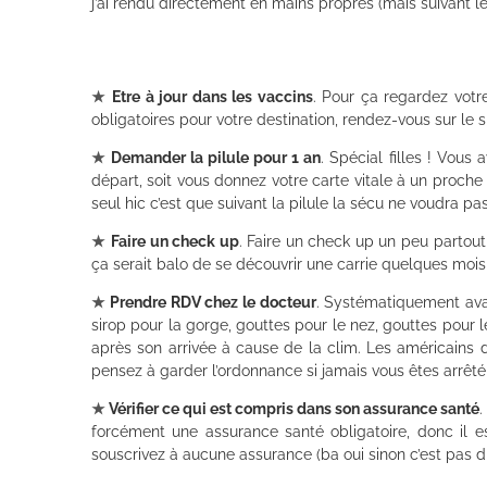
j’ai rendu directement en mains propres (mais suivant le
★
Etre à jour dans les vaccins
. Pour ça regardez votr
obligatoires pour votre destination, rendez-vous sur le si
★
Demander la pilule pour 1 an
. Spécial filles ! Vous
départ, soit vous donnez votre carte vitale à un proche 
seul hic c’est que suivant la pilule la sécu ne voudra p
★
Faire un check up
. Faire un check up un peu partout 
ça serait balo de se découvrir une carrie quelques mois 
★
Prendre RDV chez le docteur
. Systématiquement avan
sirop pour la gorge, gouttes pour le nez, gouttes pour 
après son arrivée à cause de la clim. Les américains 
pensez à garder l’ordonnance si jamais vous êtes arrêté
★
Vérifier ce qui est compris dans son assurance santé
.
forcément une assurance santé obligatoire, donc il es
souscrivez à aucune assurance (ba oui sinon c’est pas dr