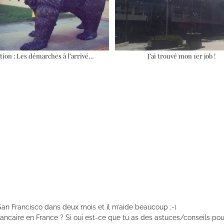
tion : Les démarches à l’arrivé…
J’ai trouvé mon 1er job !
San Francisco dans deux mois et il m’aide beaucoup ;-)
caire en France ? Si oui est-ce que tu as des astuces/conseils pou