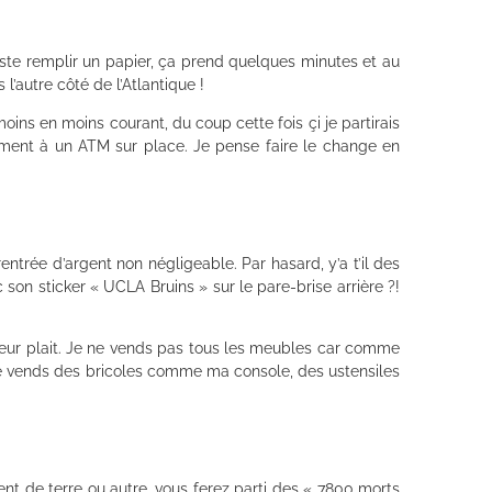
 juste remplir un papier, ça prend quelques minutes et au
l’autre côté de l’Atlantique !
ins en moins courant, du coup cette fois çi je partirais
ement à un ATM sur place. Je pense faire le change en
entrée d’argent non négligeable. Par hasard, y’a t’il des
on sticker « UCLA Bruins » sur le pare-brise arrière ?!
leur plait. Je ne vends pas tous les meubles car comme
s je vends des bricoles comme ma console, des ustensiles
nt de terre ou autre, vous ferez parti des « 7800 morts