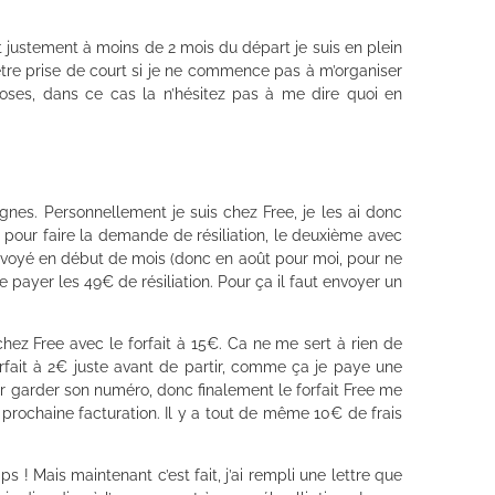
et justement à moins de 2 mois du départ je suis en plein
s être prise de court si je ne commence pas à m’organiser
hoses, dans ce cas la n’hésitez pas à me dire quoi en
gnes. Personnellement je suis chez Free, je les ai donc
er pour faire la demande de résiliation, le deuxième avec
re envoyé en début de mois (donc en août pour moi, pour ne
e payer les 49€ de résiliation. Pour ça il faut envoyer un
hez Free avec le forfait à 15€. Ca ne me sert à rien de
fait à 2€ juste avant de partir, comme ça je paye une
r garder son numéro, donc finalement le forfait Free me
la prochaine facturation. Il y a tout de même 10€ de frais
ps ! Mais maintenant c’est fait, j’ai rempli une lettre que