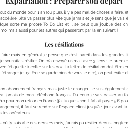
Expatriation : Préparer son départ
 bout du monde pour 1 an (ou plus), il y a pas mal de choses à faire, 
’accélère, l’été va passer plus vite que jamais et je sens que je vai
lque sorte ma propre To Do List et il se peut que j’oublie des c
moi mais aussi pour les autres qui passeront par la en suivant !
Les résiliations
 faire mais en général je pense que c’est pareil dans les grandes li
je souhaitais résilier. On m’a envoyé un mail avec 3 liens : le premi
avec l’étiquette à coller sur les box. La lettre de résiliation doit êt
l’étranger (et ça Free se garde bien de vous le dire), on peut éviter d
 mon abonnement français mais juste le changer. Je suis également c
ai jamais de mon téléphone français. Du coup je vais passer au for
ur mon retour en France (j’ai lu que sinon il fallait payer 5€ pou
 changement, il faut se rendre sur l’espace client jusqu’à 1 jour avant 
s les opérateurs…
s où j’y suis allé ces derniers mois, j’aurais pu résilier depuis longtem