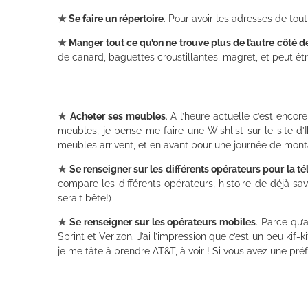
★
Se faire un répertoire
. Pour avoir les adresses de tou
★
Manger tout ce qu’on ne trouve plus de l’autre côté de
de canard, baguettes croustillantes, magret, et peut êt
★
Acheter ses meubles
. A l’heure actuelle c’est enco
meubles, je pense me faire une Wishlist sur le site d’I
meubles arrivent, et en avant pour une journée de mont
★
Se renseigner sur les différents opérateurs pour la tél
compare les différents opérateurs, histoire de déjà sav
serait bête!)
★
Se renseigner sur les opérateurs mobiles
. Parce qu’
Sprint et Verizon. J’ai l’impression que c’est un peu kif-k
je me tâte à prendre AT&T, à voir ! Si vous avez une préf