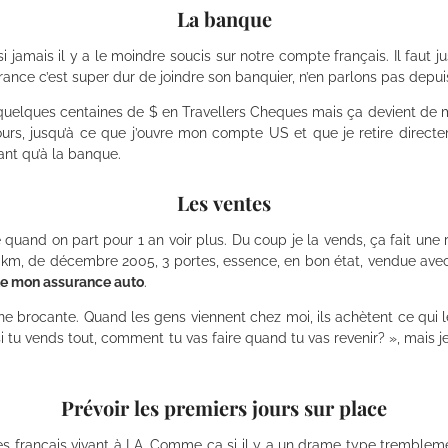
La banque
 si jamais il y a le moindre soucis sur notre compte français. Il faut
ance c’est super dur de joindre son banquier, n’en parlons pas depuis 
s quelques centaines de $ en Travellers Cheques mais ça devient de mo
urs, jusqu’à ce que j’ouvre mon compte US et que je retire direct
ant qu’à la banque.
Les ventes
 quand on part pour 1 an voir plus. Du coup je la vends, ça fait une r
km, de décembre 2005, 3 portes, essence, en bon état, vendue avec s
ête mon assurance auto
.
e brocante. Quand les gens viennent chez moi, ils achètent ce qui 
si tu vends tout, comment tu vas faire quand tu vas revenir? », mai
Prévoir les premiers jours sur place
es français vivant à LA. Comme ça si il y a un drame type trembleme