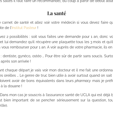
s salles il faut faire un recommandé), du coup à partir de début août
La santé
e carnet de santé et allez voir votre médecin si vous devez faire q
te de l’
Institut Pasteur
!
 avez 2 possibilités : soit vous faites une demande pour 1 an, donc
et lui demandez qu’il récupère une plaquette tous les 3 mois et qu’il 
as vous rembourser pour 1 an. A voir auprès de votre pharmacie, ils en
: dentiste, gynéco, ostéo … Pour être sûr de partir sans soucis. Surto
après son arrivée !
t chaque départ je vais voir mon docteur et il me fait une ordonn
les oreilles … Le genre de truc bien utile à avoir surtout quand on 
doivent avoir de bons équivalents dans leurs
pharmacy
mais je préf
 à la douane !
 Dans mon cas je souscris à l’assurance santé de UCLA qui est déjà 
t bien important de se pencher sérieusement sur la question, tout 
ôle).