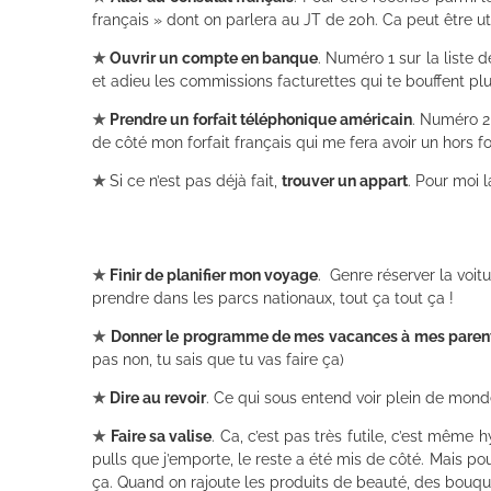
français » dont on parlera au JT de 20h. Ca peut être u
★
Ouvrir un compte en banque
. Numéro 1 sur la liste 
et adieu les commissions facturettes qui te bouffent pl
★
Prendre un forfait téléphonique américain
. Numéro 2
de côté mon forfait français qui me fera avoir un hors fo
★
Si ce n’est pas déjà fait,
trouver un appart
. Pour moi 
★
Finir de planifier mon voyage
. Genre réserver la voitu
prendre dans les parcs nationaux, tout ça tout ça !
★
Donner le programme de mes vacances à mes paren
pas non, tu sais que tu vas faire ça)
★
Dire au revoir
. Ce qui sous entend voir plein de mond
★
Faire sa valise
. Ca, c’est pas très futile, c’est même 
pulls que j’emporte, le reste a été mis de côté. Mais pou
ça. Quand on rajoute les produits de beauté, des bouquin