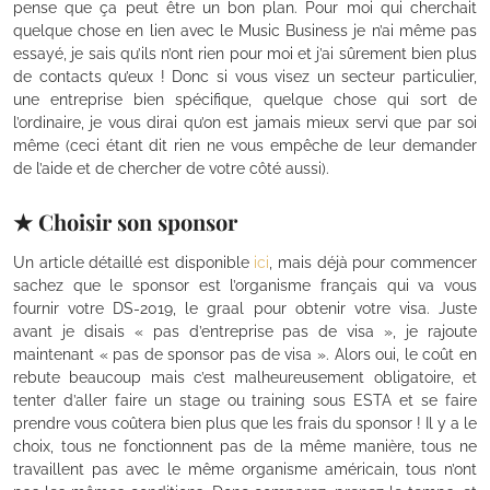
pense que ça peut être un bon plan. Pour moi qui cherchait
quelque chose en lien avec le Music Business je n’ai même pas
essayé, je sais qu’ils n’ont rien pour moi et j’ai sûrement bien plus
de contacts qu’eux ! Donc si vous visez un secteur particulier,
une entreprise bien spécifique, quelque chose qui sort de
l’ordinaire, je vous dirai qu’on est jamais mieux servi que par soi
même (ceci étant dit rien ne vous empêche de leur demander
de l’aide et de chercher de votre côté aussi).
.
★ Choisir son sponsor
Un article détaillé est disponible
ici
, mais déjà pour commencer
sachez que le sponsor est l’organisme français qui va vous
fournir votre DS-2019, le graal pour obtenir votre visa. Juste
avant je disais « pas d’entreprise pas de visa », je rajoute
maintenant « pas de sponsor pas de visa ». Alors oui, le coût en
rebute beaucoup mais c’est malheureusement obligatoire, et
tenter d’aller faire un stage ou training sous ESTA et se faire
prendre vous coûtera bien plus que les frais du sponsor ! Il y a le
choix, tous ne fonctionnent pas de la même manière, tous ne
travaillent pas avec le même organisme américain, tous n’ont