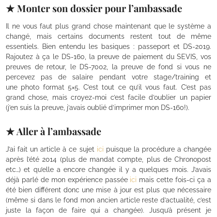
★ Monter son dossier pour l’ambassade
Il ne vous faut plus grand chose maintenant que le système a
changé, mais certains documents restent tout de même
essentiels. Bien entendu les basiques : passeport et DS-2019.
Rajoutez à ça le DS-160, la preuve de paiement du SEVIS, vos
preuves de retour, le DS-7002, la preuve de fond si vous ne
percevez pas de salaire pendant votre stage/training et
une photo format 5×5. C’est tout ce qu’il vous faut. C’est pas
grand chose, mais croyez-moi c’est facile d’oublier un papier
(j’en suis la preuve, j’avais oublié d’imprimer mon DS-160!).
.
★ Aller à l’ambassade
J’ai fait un article à ce sujet
ici
puisque la procédure a changée
après l’été 2014 (plus de mandat compte, plus de Chronopost
etc…) et qu’elle a encore changée il y a quelques mois. J’avais
déjà parlé de mon expérience passée
ici
mais cette fois-ci ça a
été bien différent donc une mise à jour est plus que nécessaire
(même si dans le fond mon ancien article reste d’actualité, c’est
juste la façon de faire qui a changée). Jusqu’à présent je