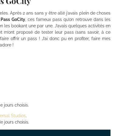
ss GoCity
eles. Après 2 ans sans y être allé j’avais plein de choses
n
Pass GoCity
, ces fameux pass qu’on retrouve dans les
n les bookant une par une. J’avais quelques activités en
 m’ont proposé de tester leur pass (sans savoir, à ce
re offrir un pass ! J’ai donc pu en profiter, faire mes
 adore !
 jours choisis.
ersal Studios
.
e jours choisis.