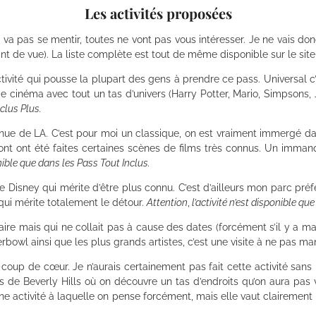
Les activités proposées
a pas se mentir, toutes ne vont pas vous intéresser. Je ne vais donc
nt de vue). La liste complète est tout de même disponible sur le site
activité qui pousse la plupart des gens à prendre ce pass. Universal 
de cinéma avec tout un tas d’univers (Harry Potter, Mario, Simpsons,
nclus Plus.
onnue de LA. C’est pour moi un classique, on est vraiment immergé da
nt ont été faites certaines scènes de films très connus. Un immanq
onible que dans les Pass Tout Inclus.
de Disney qui mérite d’être plus connu. C’est d’ailleurs mon parc préf
ui mérite totalement le détour.
Attention
,
l’activité n’est disponible qu
 faire mais qui ne collait pas à cause des dates (forcément s’il y a m
rbowl ainsi que les plus grands artistes, c’est une visite à ne pas ma
 coup de cœur. Je n’aurais certainement pas fait cette activité sans 
ues de Beverly Hills où on découvre un tas d’endroits qu’on aura pa
une activité à laquelle on pense forcément, mais elle vaut clairement 