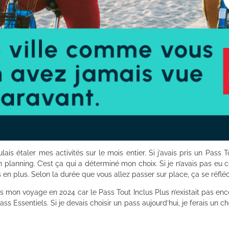
lais étaler mes activités sur le mois entier. Si j’avais pris un Pass 
n planning. C’est ça qui a déterminé mon choix. Si je n’avais pas eu c
tés en plus. Selon la durée que vous allez passer sur place, ça se réfléc
 mon voyage en 2024 car le Pass Tout Inclus Plus n’existait pas encor
ass Essentiels. Si je devais choisir un pass aujourd’hui, je ferais un 