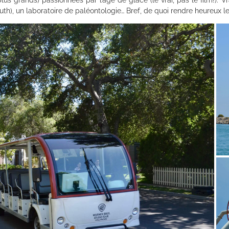
 plus grands) passionnées par l’âge de glace (le vrai, pas le film!).
h), un laboratoire de paléontologie… Bref, de quoi rendre heureux les 