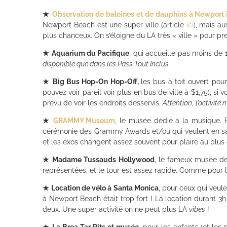
★
Observation de baleines et de dauphins à Newport
Newport Beach est une super ville (article
ici
), mais a
plus chanceux. On s’éloigne du LA très « ville » pour pre
★
Aquarium du Pacifique
, qui accueille pas moins de
disponible que dans les Pass Tout Inclus.
★
Big Bus Hop-On Hop-Off,
les bus à toit ouvert pou
pouvez voir pareil voir plus en bus de ville à $1,75), s
prévu de voir les endroits desservis.
Attention
,
l’activité
★
GRAMMY Museum
, le musée dédié à la musique. 
cérémonie des Grammy Awards et/ou qui veulent en sav
et les exos changent assez souvent pour plaire au plu
★
Madame Tussauds Hollywood
, le fameux musée de 
représentées, et le tour est assez rapide. Comme pour l
★
Location de vélo à Santa Monica
, pour ceux qui veule
à Newport Beach était trop fort ! La location durant 3h
deux. Une super activité on ne peut plus LA
vibes
!