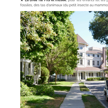
★
La Brea Tar Pits et musée
, pour les enfants (et les
fossiles, des tas d’animaux (du petit insecte au mammout