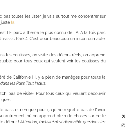
 pas toutes les lister, je vais surtout me concentrer sur
 juste
la
.
c’est LE parc à thème le plus connu de LA. A la fois parc
 Jurassic Park…). C’est pour beaucoup un incontournable.
ns les coulisses, on visite des décors réels, on apprend
uable pour tous ceux qui veulent voir les coulisses du
éré de Californie ! Il y a plein de manèges pour toute la
e dans les Pass Tout Inclus.
atch, pas de visite). Pour tous ceux qui veulent découvrir
nquer.
le pass et rien que pour ça je ne regrette pas de l’avoir
s vu autrement, où on apprend plein de choses sur cette
le détour !
Attention
,
l’activité n’est disponible que dans les