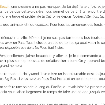
 Beach
, une croisière à ne pas manquer. Je l’ai déjà faite 2 fois, et 
ussi parce que cette croisière nous permet de partir à la rencontre
ndre le large et profiter de la Californie depuis l’océan.
Attention
,
l’a
 12 000 animaux et 500 espèces. Pour tous les amoureux des fonds mar
r découvrir la ville. Même si je ne suis pas fan de ces bus touristiq
i vous avez un Pass Tout Inclus et un peu de temps ça peut valoir le c
 n’est disponible que dans les Pass Tout Inclus.
Personnellement j’aime beaucoup y aller, et je le recommande à t
oir plus sur le processus de création d’un album. On y apprend be
s grand nombre.
cire made in Hollywood. Loin d’être un incontournable c’est toujou
es Big Bus, si vous avez un Pass Tout Inclus et un peu de temps, pou
nt se faire une balade le long du Pacifique. J’avais hésité à prendre 
 cela vous laisse largement le temps de faire une balade jusqu’à Ve