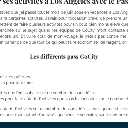
 ses activités à Los Angeles avec le Pa
s savez que j’ai passé tout le mois de juin 2024 en vacances à Los Ang
)faire certaines activités. J’avais pour l’occasion prévu de prendre u
ttent de faire plusieurs activités pour un coût bien moins élevé qu’e
penchée sur le sujet quand les équipes de GoCity m’ont contacté et
ndre un). Et vu le coût de mon voyage, je n’étais pas contre me fai
s en parler parce que tout ce qui peut faire économiser de l’argent, on
Les différents pass GoCity
tivités précises.
rs pour tout faire.
vités que l’on souhaite sur un nombre de jours définis.
es pour faire autant d’activités que vous le souhaitez sur le nombre de
e autant d’activités sur un nombre de jours définis, mais qui inclut
Univ
es pour faire autant d’activités que vous le souhaitez sur le nombre d