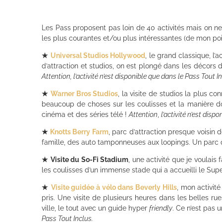
Les Pass proposent pas loin de 40 activités mais on ne v
les plus courantes et/ou plus intéressantes (de mon poi
★
Universal Studios Hollywood
, le grand classique, l’
d’attraction et studios, on est plongé dans les décors 
Attention, l’activité n’est disponible que dans le Pass Tout I
★
Warner Bros Studios
, la visite de studios la plus c
beaucoup de choses sur les coulisses et la manière do
cinéma et des séries télé !
Attention
,
l’activité n’est disp
★
Knotts Berry Farm
, parc d’attraction presque voisin 
famille, des auto tamponneuses aux loopings. Un parc q
★
Visite du So-Fi Stadium
, une activité que je voulais
les coulisses d’un immense stade qui a accueilli le Supe
★
Visite guidée à vélo dans Beverly Hills
, mon activité
pris. Une visite de plusieurs heures dans les belles r
ville, le tout avec un guide hyper
friendly
. Ce n’est pas 
Pass Tout Inclus.