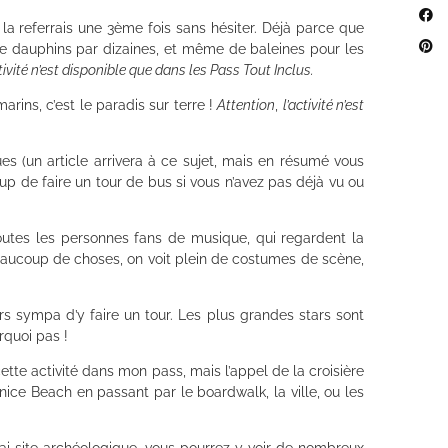
je la referrais une 3ème fois sans hésiter. Déjà parce que
 de dauphins par dizaines, et même de baleines pour les
ctivité n’est disponible que dans les Pass Tout Inclus.
ins, c’est le paradis sur terre !
Attention
,
l’activité n’est
ues (un article arrivera à ce sujet, mais en résumé vous
oup de faire un tour de bus si vous n’avez pas déjà vu ou
outes les personnes fans de musique, qui regardent la
aucoup de choses, on voit plein de costumes de scène,
rs sympa d’y faire un tour. Les plus grandes stars sont
rquoi pas !
cette activité dans mon pass, mais l’appel de la croisière
nice Beach en passant par le boardwalk, la ville, ou les